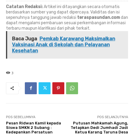
Catatan Redaksi:
Artikel ini ditayangkan secara otomatis
berdasarkan sumber yang dapat dipercaya. Validitas dan isi
sepenuhnya tanggung jawab redaksi
teraspasundan.com
dan
dapat mengalami pembaruan sesuai perkembangan informasi
terbaru maupun klarifikasi dari pihak terkait.
Baca Juga
Pemkab Karawang Maksimalkan
Vaksinasi Anak di Sekolah dan Pelayanan
Kesehatan
3
POS SEBELUMNYA
POS SELANJUTNYA
Pesan Ridwan Kamil kepada
Putusan Mahkamah Agung,
Siswa SMKN 2 Subang :
Tetapkan Dedi Jumhadi Jadi
Kedepankan Persatuan
Ketua Karang Taruna Desa