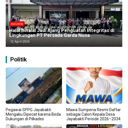
BERITA
Kawasan Industri Cikarang Kembali Padat,
Produksi dan Logistik Beroperasi Penuh”
9 April 2026
Politik
Pegawai SPPG Jayabakti
Mawa Sumpena Resmi Daftar
Mengaku Dipecat karena Beda
sebagai Calon Kepala Desa
Dukungan di Pilkades
Jayabakti Periode 2026–2034