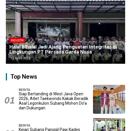
BERITA
Kawasan Industri Cikarang Kembali Padat,
Produksi dan Logistik Beroperasi Penuh”
9 April 2026
Top News
BERITA
Siap Bertanding di West Java Open
2026, Atlet Taekwondo Kakak Beradik
Asal Legonkulon Subang Mohon Do’a
dan Dukungan
BERITA
Kejari Subang Panggil Paw Kades