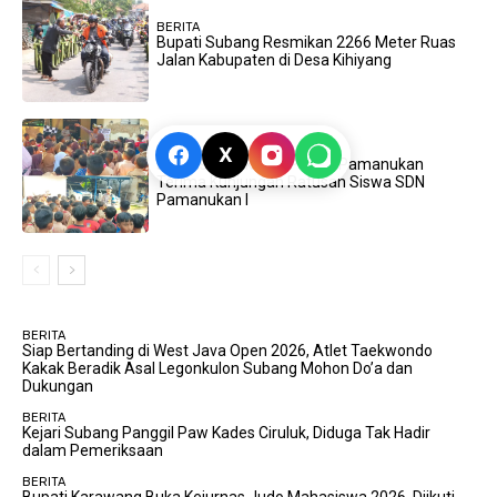
BERITA
Bupati Subang Resmikan 2266 Meter Ruas
Jalan Kabupaten di Desa Kihiyang
BERITA
X
Edukasi Sejak Dini, Polsek Pamanukan
Terima Kunjungan Ratusan Siswa SDN
Pamanukan I
BERITA
Siap Bertanding di West Java Open 2026, Atlet Taekwondo
Kakak Beradik Asal Legonkulon Subang Mohon Do’a dan
Dukungan
BERITA
Kejari Subang Panggil Paw Kades Ciruluk, Diduga Tak Hadir
dalam Pemeriksaan
BERITA
Bupati Karawang Buka Kejurnas Judo Mahasiswa 2026, Diikuti