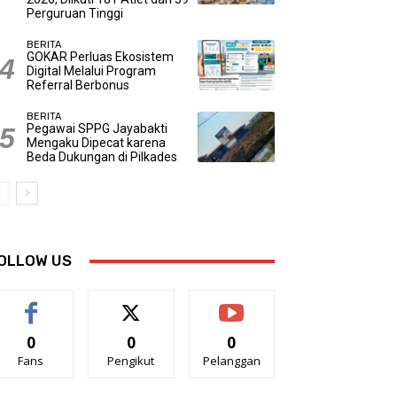
Perguruan Tinggi
BERITA
GOKAR Perluas Ekosistem
Digital Melalui Program
Referral Berbonus
BERITA
Pegawai SPPG Jayabakti
Mengaku Dipecat karena
Beda Dukungan di Pilkades
OLLOW US
0
0
0
Fans
Pengikut
Pelanggan