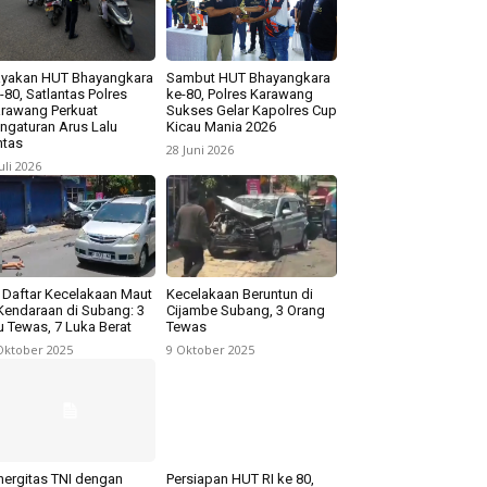
yakan HUT Bhayangkara
Sambut HUT Bhayangkara
-80, Satlantas Polres
ke-80, Polres Karawang
rawang Perkuat
Sukses Gelar Kapolres Cup
ngaturan Arus Lalu
Kicau Mania 2026
ntas
28 Juni 2026
Juli 2026
i Daftar Kecelakaan Maut
Kecelakaan Beruntun di
Kendaraan di Subang: 3
Cijambe Subang, 3 Orang
u Tewas, 7 Luka Berat
Tewas
Oktober 2025
9 Oktober 2025
nergitas TNI dengan
Persiapan HUT RI ke 80,