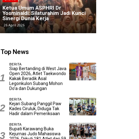
Ketua Umum ASPHRI Dr
Halal Bihalal 
Yosminaldi: Silaturahim Jadi Kunci
Integritas di 
Sinergi Dunia Kerja
Persada Garda
26 April 2026
12 April 2026
Top News
BERITA
Siap Bertanding di West Java
Open 2026, Atlet Taekwondo
Kakak Beradik Asal
Legonkulon Subang Mohon
Do’a dan Dukungan
BERITA
Kejari Subang Panggil Paw
Kades Ciruluk, Diduga Tak
Hadir dalam Pemeriksaan
BERITA
Bupati Karawang Buka
Kejurnas Judo Mahasiswa
2026, Diikuti 181 Atlet dari 59