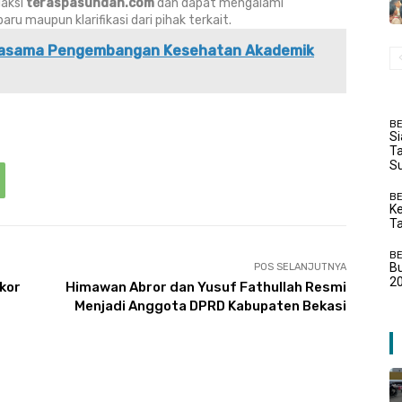
daksi
teraspasundan.com
dan dapat mengalami
u maupun klarifikasi dari pihak terkait.
rjasama Pengembangan Kesehatan Akademik
BE
Si
Ta
S
BE
Ke
Ta
BE
B
POS SELANJUTNYA
20
kor
Himawan Abror dan Yusuf Fathullah Resmi
Menjadi Anggota DPRD Kabupaten Bekasi