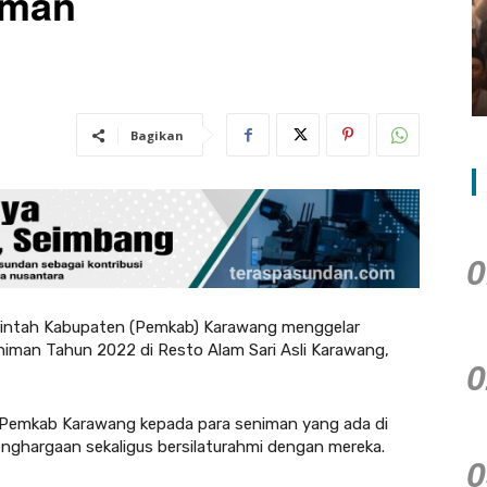
iman
Dr. Yosminaldi Inisiasi Deklarasi
FORKOM HRD BEKAPURS Perkuat
Sinergi HRD Nasional
15 Juli 2026
Bagikan
tah Kabupaten (Pemkab) Karawang menggelar
iman Tahun 2022 di Resto Alam Sari Asli Karawang,
n Pemkab Karawang kepada para seniman yang ada di
hargaan sekaligus bersilaturahmi dengan mereka.