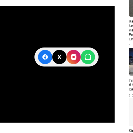
Ra
ke
Ka
Pe
Li
1 
X
In
6 
Ib
9 
Si