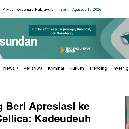
Senin, Agustus 10, 2026
 Privasi
Kode Etik
Hak Jawab
News
Peristiwa
Kriminal
Hukum
Trending
Investig
Beri Apresiasi ke
Cellica: Kadeudeuh
BERITA