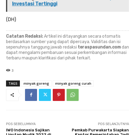
Investasi Tertinggi
(DH)
Catatan Redaksi:
Artikel ini ditayangkan secara otomatis
berdasarkan sumber yang dapat dipercaya. Validitas dan isi
sepenuhnya tanggung jawab redaksi
teraspasundan.com
dan
dapat mengalami pembaruan sesuai perkembangan informasi
terbaru maupun klarifikasi dari pihak terkait.
3
TAGS
minyak goreng
minyak goreng curah
POS SEBELUMNYA
POS SELANJUTNYA
IWO Indonesia Sajikan
Pemkab Purwakarta Siapkan
Liputan Mudik 2022 di
Kantor Pemerintahan Jadi