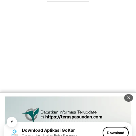
✕
˅
✕
Download Aplikasi GoKar
Download
Transportasi Buatan Putra Karawang