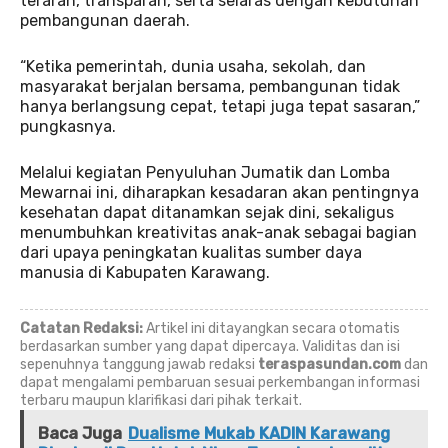
terarah, transparan, serta selaras dengan kebutuhan
pembangunan daerah.
“Ketika pemerintah, dunia usaha, sekolah, dan
masyarakat berjalan bersama, pembangunan tidak
hanya berlangsung cepat, tetapi juga tepat sasaran,”
pungkasnya.
Melalui kegiatan Penyuluhan Jumatik dan Lomba
Mewarnai ini, diharapkan kesadaran akan pentingnya
kesehatan dapat ditanamkan sejak dini, sekaligus
menumbuhkan kreativitas anak-anak sebagai bagian
dari upaya peningkatan kualitas sumber daya
manusia di Kabupaten Karawang.
Catatan Redaksi:
Artikel ini ditayangkan secara otomatis
berdasarkan sumber yang dapat dipercaya. Validitas dan isi
sepenuhnya tanggung jawab redaksi
teraspasundan.com
dan
dapat mengalami pembaruan sesuai perkembangan informasi
terbaru maupun klarifikasi dari pihak terkait.
Baca Juga
Dualisme Mukab KADIN Karawang