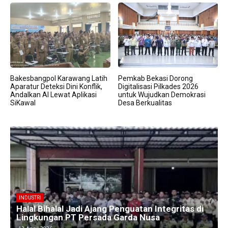
Bakesbangpol Karawang Latih
Pemkab Bekasi Dorong
Aparatur Deteksi Dini Konflik,
Digitalisasi Pilkades 2026
Andalkan AI Lewat Aplikasi
untuk Wujudkan Demokrasi
SiKawal
Desa Berkualitas
BERITA
Kawasan Industri Cikarang Kembali Padat,
Produksi dan Logistik Beroperasi Penuh”