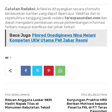
Catatan Redaksi:
Artikel ini ditayangkan secara otomatis
berdasarkan sumber yang dapat dipercaya. Validitas dan isi
sepenuhnya tanggung jawab redaksi
teraspasundan.com
dan
dapat mengalami pembaruan sesuai perkembangan informasi
terbaru maupun klarifikasi dari pihak terkait.
Baca Juga
Pimred Onediginews Nina Melani
Kompeten UKW Utama PWI Jabar Resmi
7
POS SEBELUMNYA
POS SELANJUTNYA
Ribuan Anggota Laskar NKRI
Kunjungan Praktisi HRD
Hadiri Napak Tilas di
Berikan Motivasi kepada
Monumen Kebulatan Tekad
Peserta PKL di PT Teras
Pasundan