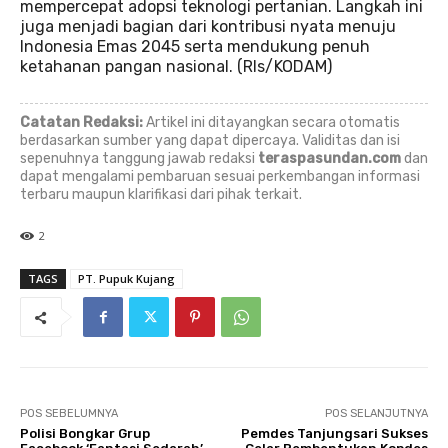
mempercepat adopsi teknologi pertanian. Langkah ini
juga menjadi bagian dari kontribusi nyata menuju
Indonesia Emas 2045 serta mendukung penuh
ketahanan pangan nasional. (Rls/KODAM)
Catatan Redaksi:
Artikel ini ditayangkan secara otomatis
berdasarkan sumber yang dapat dipercaya. Validitas dan isi
sepenuhnya tanggung jawab redaksi
teraspasundan.com
dan
dapat mengalami pembaruan sesuai perkembangan informasi
terbaru maupun klarifikasi dari pihak terkait.
2
TAGS
PT. Pupuk Kujang
POS SEBELUMNYA
POS SELANJUTNYA
Polisi Bongkar Grup
Pemdes Tanjungsari Sukses