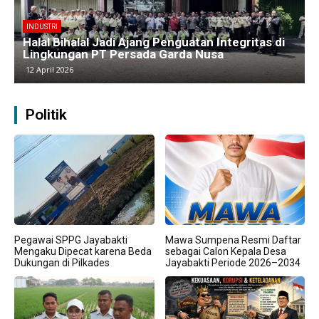
BERITA
Kawasan Industri Cikarang Kembali Padat,
Produksi dan Logistik Beroperasi Penuh”
9 April 2026
Politik
Pegawai SPPG Jayabakti
Mawa Sumpena Resmi Daftar
Mengaku Dipecat karena Beda
sebagai Calon Kepala Desa
Dukungan di Pilkades
Jayabakti Periode 2026–2034