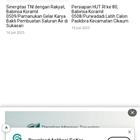
Sinergitas TNI dengan Rakyat,
Persiapan HUT RI ke 80,
Babinsa Koramil
Babinsa Koramil
0509/Pamanukan Gelar Karya
0508/Purwadadi Latih Calon
Bakti Pembuatan Saluran Air di
Paskibra Kecamatan Cikaum
Sukasari
16 Juli 2025
16 Juli 2025
✕
^
✕
Download Aplikasi GoKar