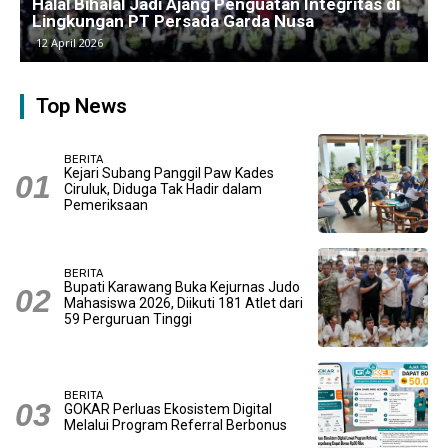
Kawasan Industri Cikarang Kembali Padat,
Produksi dan Logistik Beroperasi Penuh”
9 April 2026
Top News
BERITA
Kejari Subang Panggil Paw Kades
Ciruluk, Diduga Tak Hadir dalam
Pemeriksaan
BERITA
Bupati Karawang Buka Kejurnas Judo
Mahasiswa 2026, Diikuti 181 Atlet dari
59 Perguruan Tinggi
BERITA
GOKAR Perluas Ekosistem Digital
Melalui Program Referral Berbonus