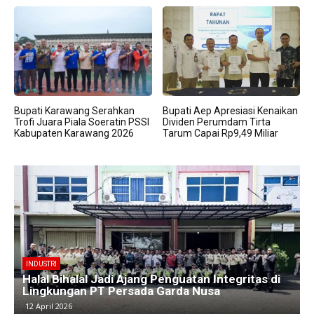
Bupati Karawang Serahkan
Bupati Aep Apresiasi Kenaikan
Trofi Juara Piala Soeratin PSSI
Dividen Perumdam Tirta
Kabupaten Karawang 2026
Tarum Capai Rp9,49 Miliar
BERITA
Kawasan Industri Cikarang Kembali Padat,
Produksi dan Logistik Beroperasi Penuh”
9 April 2026