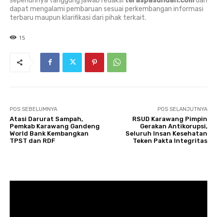
sepenuhnya tanggung jawab redaksi
teraspasundan.com
dan
dapat mengalami pembaruan sesuai perkembangan informasi
terbaru maupun klarifikasi dari pihak terkait.
15
POS SEBELUMNYA
POS SELANJUTNYA
Atasi Darurat Sampah,
RSUD Karawang Pimpin
Pemkab Karawang Gandeng
Gerakan Antikorupsi,
World Bank Kembangkan
Seluruh Insan Kesehatan
TPST dan RDF
Teken Pakta Integritas