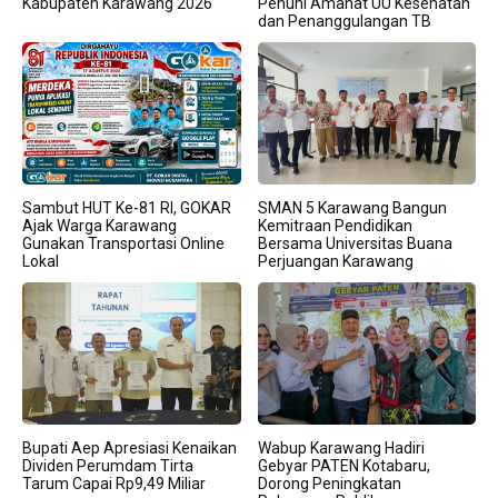
Kabupaten Karawang 2026
Penuhi Amanat UU Kesehatan
dan Penanggulangan TB
Sambut HUT Ke-81 RI, GOKAR
SMAN 5 Karawang Bangun
Ajak Warga Karawang
Kemitraan Pendidikan
Gunakan Transportasi Online
Bersama Universitas Buana
Lokal
Perjuangan Karawang
Bupati Aep Apresiasi Kenaikan
Wabup Karawang Hadiri
Dividen Perumdam Tirta
Gebyar PATEN Kotabaru,
Tarum Capai Rp9,49 Miliar
Dorong Peningkatan