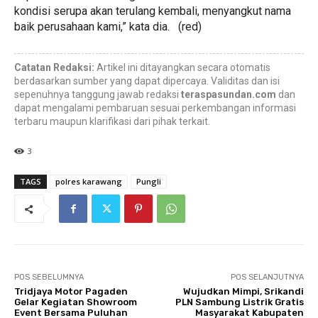
kondisi serupa akan terulang kembali, menyangkut nama
baik perusahaan kami,” kata dia. (red)
Catatan Redaksi:
Artikel ini ditayangkan secara otomatis
berdasarkan sumber yang dapat dipercaya. Validitas dan isi
sepenuhnya tanggung jawab redaksi
teraspasundan.com
dan
dapat mengalami pembaruan sesuai perkembangan informasi
terbaru maupun klarifikasi dari pihak terkait.
3
TAGS
polres karawang
Pungli
POS SEBELUMNYA
POS SELANJUTNYA
Tridjaya Motor Pagaden
Wujudkan Mimpi, Srikandi
Gelar Kegiatan Showroom
PLN Sambung Listrik Gratis
Event Bersama Puluhan
Masyarakat Kabupaten