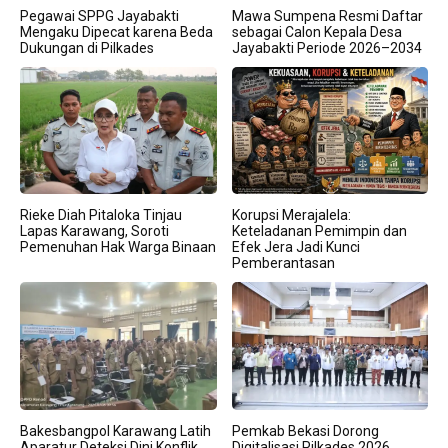
Pegawai SPPG Jayabakti
Mawa Sumpena Resmi Daftar
Mengaku Dipecat karena Beda
sebagai Calon Kepala Desa
Dukungan di Pilkades
Jayabakti Periode 2026–2034
Rieke Diah Pitaloka Tinjau
Korupsi Merajalela:
Lapas Karawang, Soroti
Keteladanan Pemimpin dan
Pemenuhan Hak Warga Binaan
Efek Jera Jadi Kunci
Pemberantasan
Bakesbangpol Karawang Latih
Pemkab Bekasi Dorong
Aparatur Deteksi Dini Konflik,
Digitalisasi Pilkades 2026