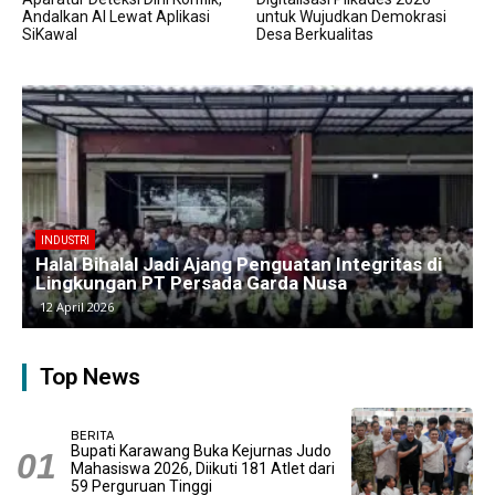
Andalkan AI Lewat Aplikasi
untuk Wujudkan Demokrasi
SiKawal
Desa Berkualitas
BERITA
Kawasan Industri Cikarang Kembali Padat,
Produksi dan Logistik Beroperasi Penuh”
9 April 2026
Top News
BERITA
Bupati Karawang Buka Kejurnas Judo
Mahasiswa 2026, Diikuti 181 Atlet dari
59 Perguruan Tinggi