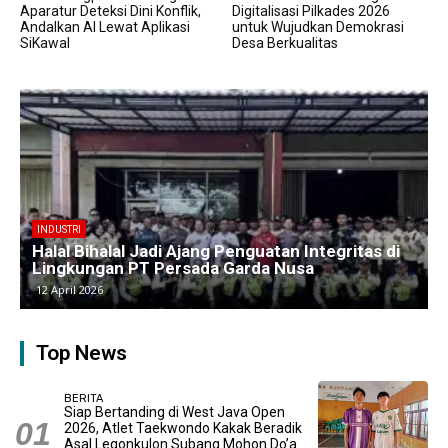
Aparatur Deteksi Dini Konflik,
Digitalisasi Pilkades 2026
Andalkan AI Lewat Aplikasi
untuk Wujudkan Demokrasi
SiKawal
Desa Berkualitas
BERITA
Kawasan Industri Cikarang Kembali Padat,
Produksi dan Logistik Beroperasi Penuh”
9 April 2026
Top News
BERITA
Siap Bertanding di West Java Open
2026, Atlet Taekwondo Kakak Beradik
Asal Legonkulon Subang Mohon Do’a