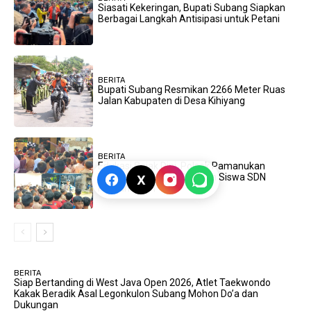
Siasati Kekeringan, Bupati Subang Siapkan
Berbagai Langkah Antisipasi untuk Petani
BERITA
Bupati Subang Resmikan 2266 Meter Ruas
Jalan Kabupaten di Desa Kihiyang
BERITA
Edukasi Sejak Dini, Polsek Pamanukan
Terima Kunjungan Ratusan Siswa SDN
X
Pamanukan I
BERITA
Siap Bertanding di West Java Open 2026, Atlet Taekwondo
Kakak Beradik Asal Legonkulon Subang Mohon Do’a dan
Dukungan