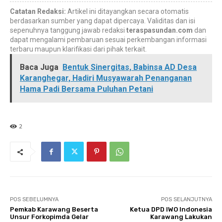
Catatan Redaksi:
Artikel ini ditayangkan secara otomatis
berdasarkan sumber yang dapat dipercaya. Validitas dan isi
sepenuhnya tanggung jawab redaksi
teraspasundan.com
dan
dapat mengalami pembaruan sesuai perkembangan informasi
terbaru maupun klarifikasi dari pihak terkait.
Baca Juga
Bentuk Sinergitas, Babinsa AD Desa
Karanghegar, Hadiri Musyawarah Penanganan
Hama Padi Bersama Puluhan Petani
2
POS SEBELUMNYA
POS SELANJUTNYA
Pemkab Karawang Beserta
Ketua DPD IWO Indonesia
Unsur Forkopimda Gelar
Karawang Lakukan