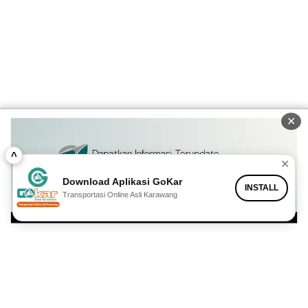
✕
^
✕
Download Aplikasi GoKar
INSTALL
Transportasi Online Asli Karawang