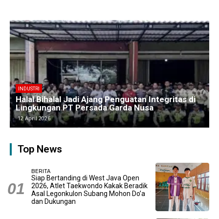
BERITA
Kawasan Industri Cikarang Kembali Padat,
Produksi dan Logistik Beroperasi Penuh”
9 April 2026
Top News
BERITA
Siap Bertanding di West Java Open
2026, Atlet Taekwondo Kakak Beradik
Asal Legonkulon Subang Mohon Do’a
dan Dukungan