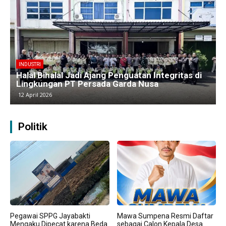
BERITA
Kawasan Industri Cikarang Kembali Padat,
Produksi dan Logistik Beroperasi Penuh”
9 April 2026
Politik
Pegawai SPPG Jayabakti
Mawa Sumpena Resmi Daftar
Mengaku Dipecat karena Beda
sebagai Calon Kepala Desa