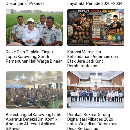
Dukungan di Pilkades
Jayabakti Periode 2026–2034
Rieke Diah Pitaloka Tinjau
Korupsi Merajalela:
Lapas Karawang, Soroti
Keteladanan Pemimpin dan
Pemenuhan Hak Warga Binaan
Efek Jera Jadi Kunci
Pemberantasan
Bakesbangpol Karawang Latih
Pemkab Bekasi Dorong
Aparatur Deteksi Dini Konflik,
Digitalisasi Pilkades 2026
Andalkan AI Lewat Aplikasi
untuk Wujudkan Demokrasi
SiKawal
Desa Berkualitas