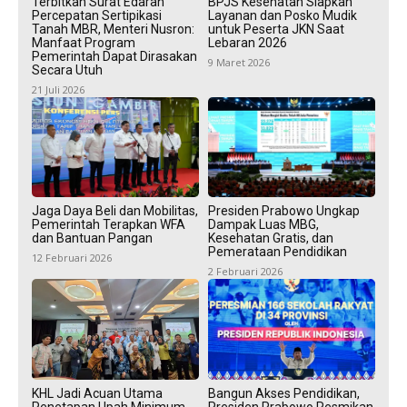
Terbitkan Surat Edaran
BPJS Kesehatan Siapkan
Percepatan Sertipikasi
Layanan dan Posko Mudik
Tanah MBR, Menteri Nusron:
untuk Peserta JKN Saat
Manfaat Program
Lebaran 2026
Pemerintah Dapat Dirasakan
9 Maret 2026
Secara Utuh
21 Juli 2026
Jaga Daya Beli dan Mobilitas,
Presiden Prabowo Ungkap
Pemerintah Terapkan WFA
Dampak Luas MBG,
dan Bantuan Pangan
Kesehatan Gratis, dan
Pemerataan Pendidikan
12 Februari 2026
2 Februari 2026
KHL Jadi Acuan Utama
Bangun Akses Pendidikan,
Penetapan Upah Minimum
Presiden Prabowo Resmikan