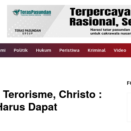
omi
Politik
Hukum
Peristiwa
Kriminal
Video
F
t Terorisme, Christo :
Harus Dapat