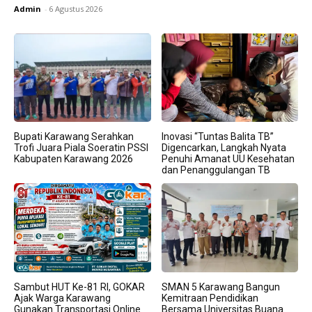
Admin
-
6 Agustus 2026
Bupati Karawang Serahkan
Inovasi “Tuntas Balita TB”
Trofi Juara Piala Soeratin PSSI
Digencarkan, Langkah Nyata
Kabupaten Karawang 2026
Penuhi Amanat UU Kesehatan
dan Penanggulangan TB
Sambut HUT Ke-81 RI, GOKAR
SMAN 5 Karawang Bangun
Ajak Warga Karawang
Kemitraan Pendidikan
Gunakan Transportasi Online
Bersama Universitas Buana