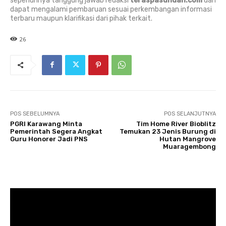
sepenuhnya tanggung jawab redaksi
teraspasundan.com
dan
dapat mengalami pembaruan sesuai perkembangan informasi
terbaru maupun klarifikasi dari pihak terkait.
26
POS SEBELUMNYA
POS SELANJUTNYA
PGRI Karawang Minta
Tim Home River Bioblitz
Pemerintah Segera Angkat
Temukan 23 Jenis Burung di
Guru Honorer Jadi PNS
Hutan Mangrove
Muaragembong