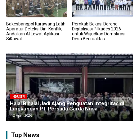
Bakesbangpol Karawang Latih
Pemkab Bekasi Dorong
Aparatur Deteksi Dini Konflik,
Digitalisasi Pilkades 2026
Andalkan AI Lewat Aplikasi
untuk Wujudkan Demokrasi
SiKawal
Desa Berkualitas
BERITA
Kawasan Industri Cikarang Kembali Padat,
Produksi dan Logistik Beroperasi Penuh”
9 April 2026
Top News