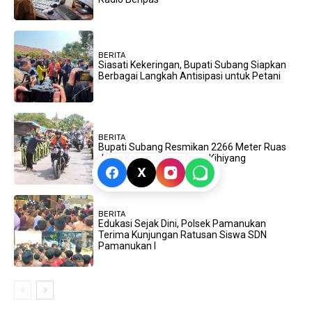
BERITA
Siasati Kekeringan, Bupati Subang Siapkan
Berbagai Langkah Antisipasi untuk Petani
BERITA
Bupati Subang Resmikan 2266 Meter Ruas
Jalan Kabupaten di Desa Kihiyang
X
BERITA
Edukasi Sejak Dini, Polsek Pamanukan
Terima Kunjungan Ratusan Siswa SDN
Pamanukan I