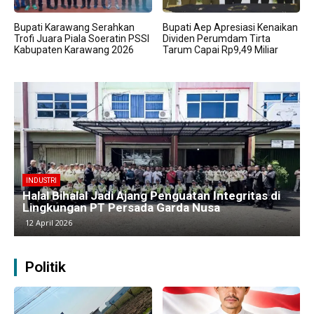
Bupati Karawang Serahkan
Bupati Aep Apresiasi Kenaikan
Trofi Juara Piala Soeratin PSSI
Dividen Perumdam Tirta
Kabupaten Karawang 2026
Tarum Capai Rp9,49 Miliar
BERITA
Kawasan Industri Cikarang Kembali Padat,
Produksi dan Logistik Beroperasi Penuh”
9 April 2026
Politik