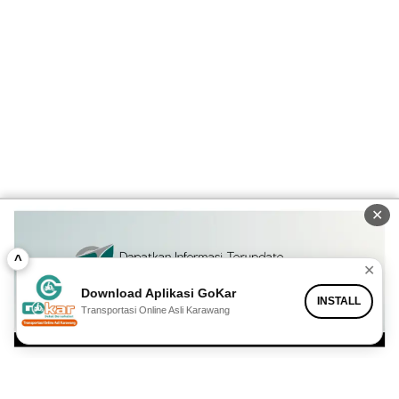
✕
^
✕
Download Aplikasi GoKar
INSTALL
Transportasi Online Asli Karawang