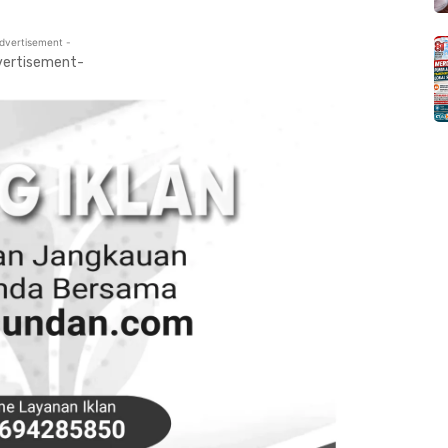
dvertisement -
vertisement-