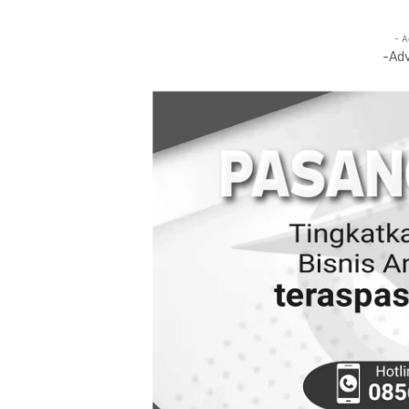
- A
-Ad