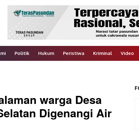
omi
Politik
Hukum
Peristiwa
Kriminal
Video
F
halaman warga Desa
elatan Digenangi Air