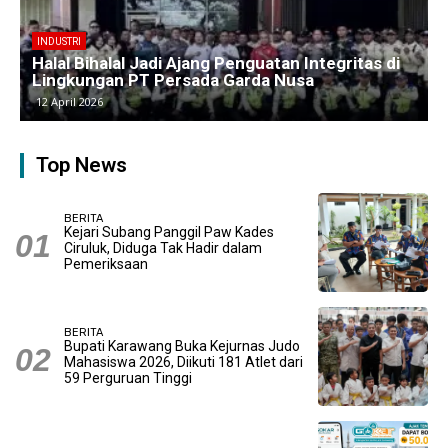
BERITA
Kawasan Industri Cikarang Kembali Padat,
Produksi dan Logistik Beroperasi Penuh”
9 April 2026
Top News
BERITA
Kejari Subang Panggil Paw Kades
Ciruluk, Diduga Tak Hadir dalam
Pemeriksaan
BERITA
Bupati Karawang Buka Kejurnas Judo
Mahasiswa 2026, Diikuti 181 Atlet dari
59 Perguruan Tinggi