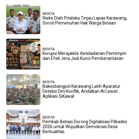
BERITA
Rieke Diah Pitaloka Tinjau Lapas Karawang,
Soroti Pemenuhan Hak Warga Binaan
BERITA
Korupsi Merajalela: Keteladanan Pemimpin
dan Efek Jera Jadi Kunci Pemberantasan
BERITA
Bakesbangpol Karawang Latih Aparatur
Deteksi Dini Konflik, Andalkan AI Lewat
Aplikasi SiKawal
BERITA
Pemkab Bekasi Dorong Digitalisasi Pilkades
2026 untuk Wujudkan Demokrasi Desa
Berkualitas