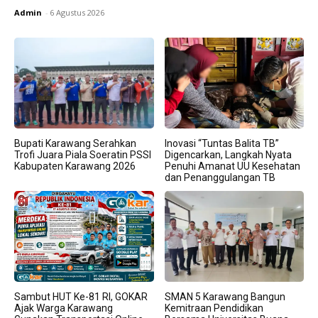
Admin
-
6 Agustus 2026
Bupati Karawang Serahkan
Inovasi “Tuntas Balita TB”
Trofi Juara Piala Soeratin PSSI
Digencarkan, Langkah Nyata
Kabupaten Karawang 2026
Penuhi Amanat UU Kesehatan
dan Penanggulangan TB
Sambut HUT Ke-81 RI, GOKAR
SMAN 5 Karawang Bangun
Ajak Warga Karawang
Kemitraan Pendidikan