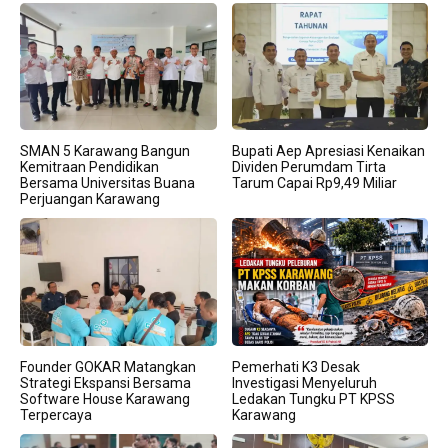
SMAN 5 Karawang Bangun
Bupati Aep Apresiasi Kenaikan
Kemitraan Pendidikan
Dividen Perumdam Tirta
Bersama Universitas Buana
Tarum Capai Rp9,49 Miliar
Perjuangan Karawang
Founder GOKAR Matangkan
Pemerhati K3 Desak
Strategi Ekspansi Bersama
Investigasi Menyeluruh
Software House Karawang
Ledakan Tungku PT KPSS
Terpercaya
Karawang