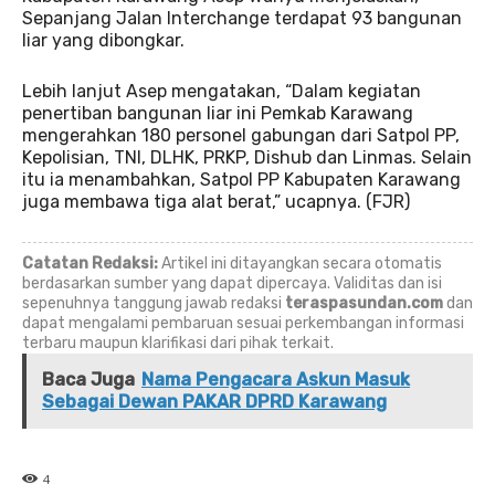
Sepanjang Jalan Interchange terdapat 93 bangunan
liar yang dibongkar.
Lebih lanjut Asep mengatakan, “Dalam kegiatan
penertiban bangunan liar ini Pemkab Karawang
mengerahkan 180 personel gabungan dari Satpol PP,
Kepolisian, TNI, DLHK, PRKP, Dishub dan Linmas. Selain
itu ia menambahkan, Satpol PP Kabupaten Karawang
juga membawa tiga alat berat,” ucapnya. (FJR)
Catatan Redaksi:
Artikel ini ditayangkan secara otomatis
berdasarkan sumber yang dapat dipercaya. Validitas dan isi
sepenuhnya tanggung jawab redaksi
teraspasundan.com
dan
dapat mengalami pembaruan sesuai perkembangan informasi
terbaru maupun klarifikasi dari pihak terkait.
Baca Juga
Nama Pengacara Askun Masuk
Sebagai Dewan PAKAR DPRD Karawang
4