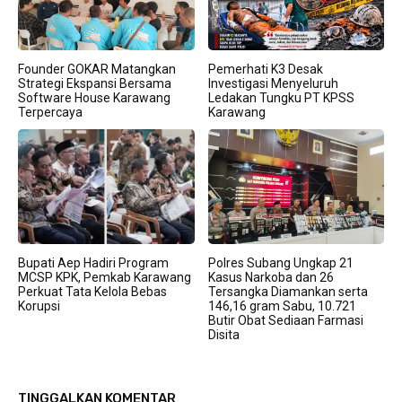
Founder GOKAR Matangkan
Pemerhati K3 Desak
Strategi Ekspansi Bersama
Investigasi Menyeluruh
Software House Karawang
Ledakan Tungku PT KPSS
Terpercaya
Karawang
Bupati Aep Hadiri Program
Polres Subang Ungkap 21
MCSP KPK, Pemkab Karawang
Kasus Narkoba dan 26
Perkuat Tata Kelola Bebas
Tersangka Diamankan serta
Korupsi
146,16 gram Sabu, 10.721
Butir Obat Sediaan Farmasi
Disita
TINGGALKAN KOMENTAR