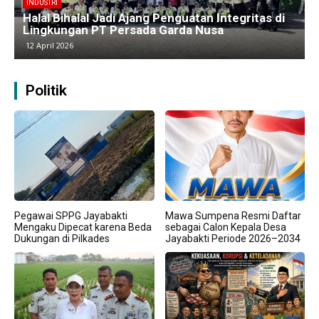
BERITA
Kawasan Industri Cikarang Kembali Padat,
Produksi dan Logistik Beroperasi Penuh”
9 April 2026
Politik
Pegawai SPPG Jayabakti
Mawa Sumpena Resmi Daftar
Mengaku Dipecat karena Beda
sebagai Calon Kepala Desa
Dukungan di Pilkades
Jayabakti Periode 2026–2034