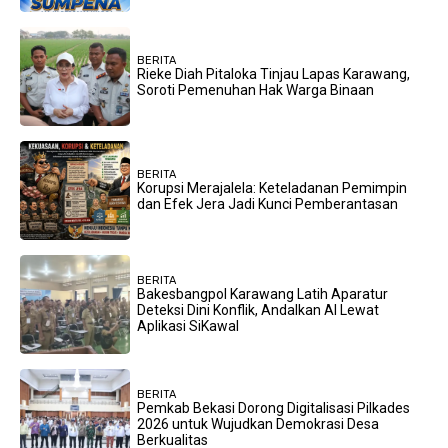
BERITA
Rieke Diah Pitaloka Tinjau Lapas Karawang,
Soroti Pemenuhan Hak Warga Binaan
BERITA
Korupsi Merajalela: Keteladanan Pemimpin
dan Efek Jera Jadi Kunci Pemberantasan
BERITA
Bakesbangpol Karawang Latih Aparatur
Deteksi Dini Konflik, Andalkan AI Lewat
Aplikasi SiKawal
BERITA
Pemkab Bekasi Dorong Digitalisasi Pilkades
2026 untuk Wujudkan Demokrasi Desa
Berkualitas