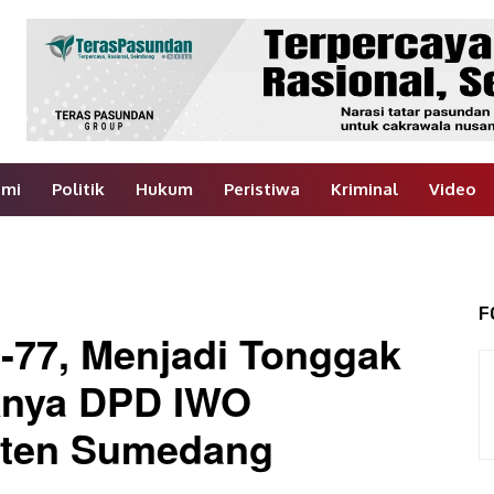
omi
Politik
Hukum
Peristiwa
Kriminal
Video
F
77, Menjadi Tonggak
knya DPD IWO
aten Sumedang