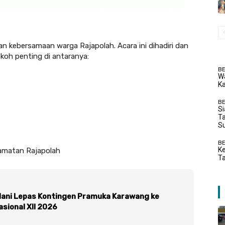
an kebersamaan warga Rajapolah. Acara ini dihadiri dan
koh penting di antaranya:
BE
W
Ka
BE
Si
Ta
S
BE
Ke
camatan Rajapolah
Ta
ani Lepas Kontingen Pramuka Karawang ke
sional XII 2026