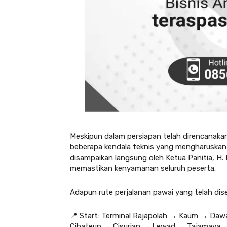
Meskipun dalam persiapan telah direncanaka
beberapa kendala teknis yang mengharuskan p
disampaikan langsung oleh Ketua Panitia, H
memastikan kenyamanan seluruh peserta.
Adapun rute perjalanan pawai yang telah dise
📍 Start: Terminal Rajapolah → Kaum → D
Cihateup → Cisurian → Lewad → Tajamaya →