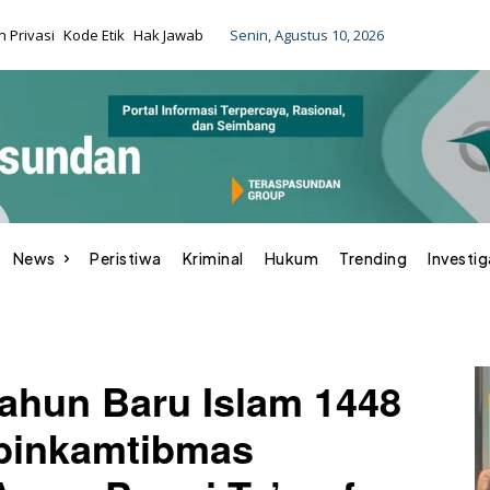
Senin, Agustus 10, 2026
 Privasi
Kode Etik
Hak Jawab
News
Peristiwa
Kriminal
Hukum
Trending
Investig
hun Baru Islam 1448
binkamtibmas
BERITA