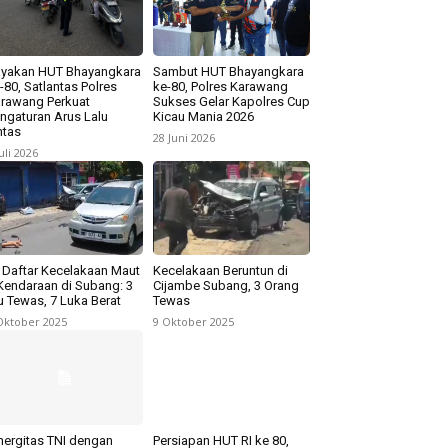
yakan HUT Bhayangkara
Sambut HUT Bhayangkara
-80, Satlantas Polres
ke-80, Polres Karawang
rawang Perkuat
Sukses Gelar Kapolres Cup
ngaturan Arus Lalu
Kicau Mania 2026
ntas
28 Juni 2026
Juli 2026
i Daftar Kecelakaan Maut
Kecelakaan Beruntun di
Kendaraan di Subang: 3
Cijambe Subang, 3 Orang
u Tewas, 7 Luka Berat
Tewas
Oktober 2025
9 Oktober 2025
nergitas TNI dengan
Persiapan HUT RI ke 80,