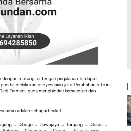
n dengan matang, di tengah perjalanan terdapat
anitia melakukan penyesuaian jalur. Perubahan rute ini
. Dedi Tarmedi, guna menghindari kemacetan dan
suaikan adalah sebagai berikut:
awagung → Cibogo → Dawajaya → Tonjong → Cikadu →
 Sukaruji → Cibubuhan → Ciinjuk → Jalan Layang →