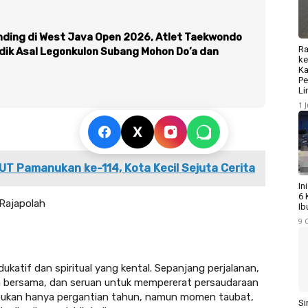
nding di West Java Open 2026, Atlet Taekwondo
Ra
dik Asal Legonkulon Subang Mohon Do’a dan
ke
Ka
Pe
Li
1 
X
UT Pamanukan ke-114, Kota Kecil Sejuta Cerita
In
6 
Rajapolah
Ib
9 
katif dan spiritual yang kental. Sepanjang perjalanan,
a bersama, dan seruan untuk mempererat persaudaraan
bukan hanya pergantian tahun, namun momen taubat,
Si