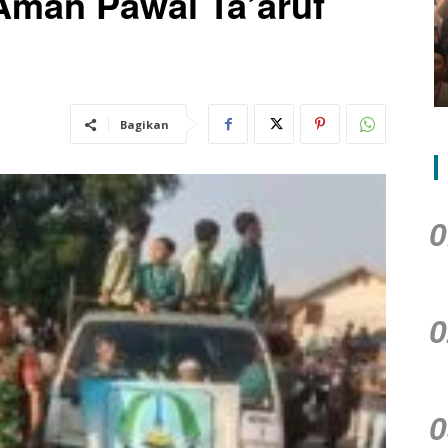
Aman Pawai Ta’aruf
Dr. Yosminaldi Inisiasi Deklarasi
FORKOM HRD BEKAPURS Perkuat
Sinergi HRD Nasional
15 Juli 2026
Bagikan