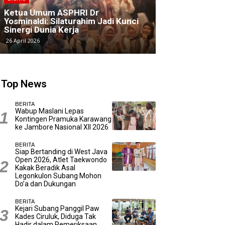
Ketua Umum ASPHRI Dr
Halal Bihalal 
Yosminaldi: Silaturahim Jadi Kunci
Integritas di 
Sinergi Dunia Kerja
Persada Garda
26 April 2026
12 April 2026
Top News
BERITA
Wabup Maslani Lepas
Kontingen Pramuka Karawang
ke Jambore Nasional XII 2026
BERITA
Siap Bertanding di West Java
Open 2026, Atlet Taekwondo
Kakak Beradik Asal
Legonkulon Subang Mohon
Do’a dan Dukungan
BERITA
Kejari Subang Panggil Paw
Kades Ciruluk, Diduga Tak
Hadir dalam Pemeriksaan