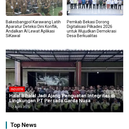
Bakesbangpol Karawang Latih
Pemkab Bekasi Dorong
Aparatur Deteksi Dini Konflik,
Digitalisasi Pilkades 2026
Andalkan AI Lewat Aplikasi
untuk Wujudkan Demokrasi
SiKawal
Desa Berkualitas
BERITA
Kawasan Industri Cikarang Kembali Padat,
Produksi dan Logistik Beroperasi Penuh”
9 April 2026
Top News