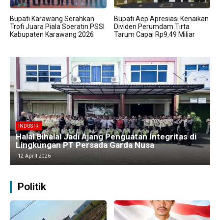
Bupati Karawang Serahkan
Bupati Aep Apresiasi Kenaikan
Trofi Juara Piala Soeratin PSSI
Dividen Perumdam Tirta
Kabupaten Karawang 2026
Tarum Capai Rp9,49 Miliar
BERITA
Kawasan Industri Cikarang Kembali Padat,
Produksi dan Logistik Beroperasi Penuh”
9 April 2026
Politik