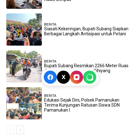
BERITA
Siasati Kekeringan, Bupati Subang Siapkan
Berbagai Langkah Antisipasi untuk Petani
BERITA
Bupati Subang Resmikan 2266 Meter Ruas
Jalan Kabupaten di Desa Kihiyang
X
BERITA
Edukasi Sejak Dini, Polsek Pamanukan
Terima Kunjungan Ratusan Siswa SDN
Pamanukan I