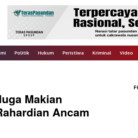
omi
Politik
Hukum
Peristiwa
Kriminal
Video
F
duga Makian
Rahardian Ancam