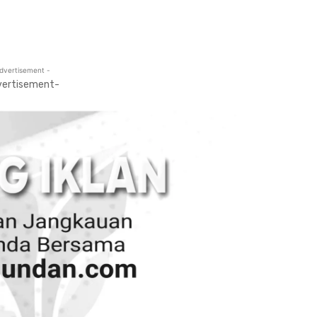
dvertisement -
vertisement-