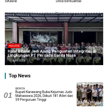
SiKawal
Desa Berkualitas
BERITA
Kawasan Industri Cikarang Kembali Padat,
Produksi dan Logistik Beroperasi Penuh”
9 April 2026
Top News
BERITA
Bupati Karawang Buka Kejurnas Judo
Mahasiswa 2026, Diikuti 181 Atlet dari
59 Perguruan Tinggi