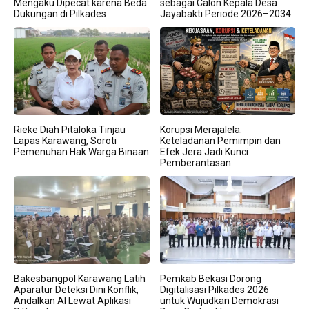
Mengaku Dipecat karena Beda
sebagai Calon Kepala Desa
Dukungan di Pilkades
Jayabakti Periode 2026–2034
Rieke Diah Pitaloka Tinjau
Korupsi Merajalela:
Lapas Karawang, Soroti
Keteladanan Pemimpin dan
Pemenuhan Hak Warga Binaan
Efek Jera Jadi Kunci
Pemberantasan
Bakesbangpol Karawang Latih
Pemkab Bekasi Dorong
Aparatur Deteksi Dini Konflik,
Digitalisasi Pilkades 2026
Andalkan AI Lewat Aplikasi
untuk Wujudkan Demokrasi