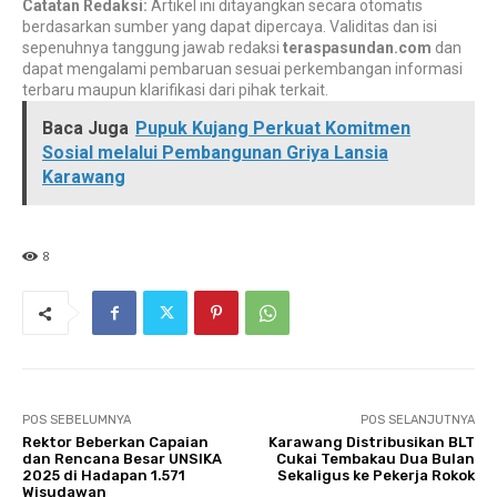
Catatan Redaksi:
Artikel ini ditayangkan secara otomatis
berdasarkan sumber yang dapat dipercaya. Validitas dan isi
sepenuhnya tanggung jawab redaksi
teraspasundan.com
dan
dapat mengalami pembaruan sesuai perkembangan informasi
terbaru maupun klarifikasi dari pihak terkait.
Baca Juga
Pupuk Kujang Perkuat Komitmen
Sosial melalui Pembangunan Griya Lansia
Karawang
8
POS SEBELUMNYA
POS SELANJUTNYA
Rektor Beberkan Capaian
Karawang Distribusikan BLT
dan Rencana Besar UNSIKA
Cukai Tembakau Dua Bulan
2025 di Hadapan 1.571
Sekaligus ke Pekerja Rokok
Wisudawan