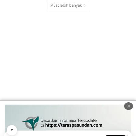
Muat lebih banyak
✕
˅
✕