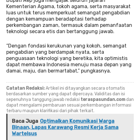
Bupati Aep juga mengajak seluruh jajaran
Kementerian Agama, tokoh agama, serta masyarakat
luas untuk terus memperkuat semangat pengabdian
dengan kemampuan beradaptasi terhadap
perkembangan zaman, termasuk dalam pemanfaatan
teknologi secara etis dan bertanggung jawab.
“Dengan fondasi kerukunan yang kokoh, semangat
pengabdian yang berdampak nyata, serta
penguasaan teknologi yang beretika, kita optimistis
dapat membawa Indonesia menuju masa depan yang
damai, maju, dan bermartabat,” pungkasnya.
Catatan Redaksi:
Artikel ini ditayangkan secara otomatis
berdasarkan sumber yang dapat dipercaya. Validitas dan isi
sepenuhnya tanggung jawab redaksi
teraspasundan.com
dan
dapat mengalami pembaruan sesuai perkembangan informasi
terbaru maupun klarifikasi dari pihak terkait.
Baca Juga
Optimalkan Komunikasi Warga
Binaan, Lapas Karawang Resmi Kerja Sama
Wartelsus