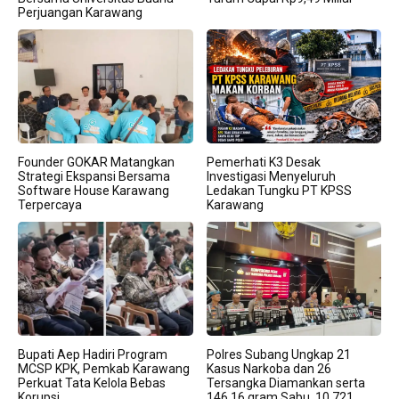
Perjuangan Karawang
Founder GOKAR Matangkan
Pemerhati K3 Desak
Strategi Ekspansi Bersama
Investigasi Menyeluruh
Software House Karawang
Ledakan Tungku PT KPSS
Terpercaya
Karawang
Bupati Aep Hadiri Program
Polres Subang Ungkap 21
MCSP KPK, Pemkab Karawang
Kasus Narkoba dan 26
Perkuat Tata Kelola Bebas
Tersangka Diamankan serta
Korupsi
146,16 gram Sabu, 10.721