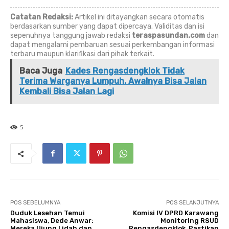
Catatan Redaksi:
Artikel ini ditayangkan secara otomatis
berdasarkan sumber yang dapat dipercaya. Validitas dan isi
sepenuhnya tanggung jawab redaksi
teraspasundan.com
dan
dapat mengalami pembaruan sesuai perkembangan informasi
terbaru maupun klarifikasi dari pihak terkait.
Baca Juga
Kades Rengasdengklok Tidak
Terima Warganya Lumpuh. Awalnya Bisa Jalan
Kembali Bisa Jalan Lagi
5
POS SEBELUMNYA
POS SELANJUTNYA
Duduk Lesehan Temui
Komisi IV DPRD Karawang
Mahasiswa, Dede Anwar:
Monitoring RSUD
Mereka Ujung Lidah dan
Rengasdengklok, Pastikan