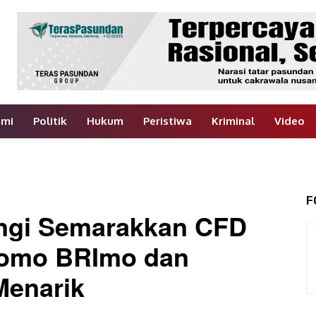
omi
Politik
Hukum
Peristiwa
Kriminal
Video
F
angi Semarakkan CFD
romo BRImo dan
Menarik