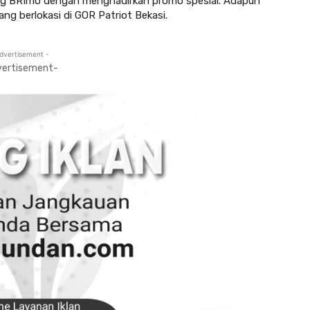
eng BRImo dengan menghadirkan promo spesial. Adapun
ang berlokasi di GOR Patriot Bekasi.
dvertisement -
vertisement-