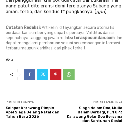
dan penggunaan knalpot tidak standar bukanlah hal
yang patut ditoleransi demi terciptanya Subang yang
aman, tertib, dan kondusif,” pungkasnya. (
gpn
)
Catatan Redaksi:
Artikel ini ditayangkan secara otomatis
berdasarkan sumber yang dapat dipercaya. Validitas dan isi
sepenuhnya tanggung jawab redaksi
teraspasundan.com
dan
dapat mengalami pembaruan sesuai perkembangan informasi
terbaru maupun klarifikasi dari pihak terkait.
40
POS SEBELUMNYA
POS SELANJUTNYA
Kalapas Karawang Pimpin
Siaga dalam Doa, Mulia
Apel Siaga Jelang Natal dan
dalam Berbagi, PLN UP3
Tahun Baru 2026
Karawang Gelar Doa Bersama
dan Santunan Sosial