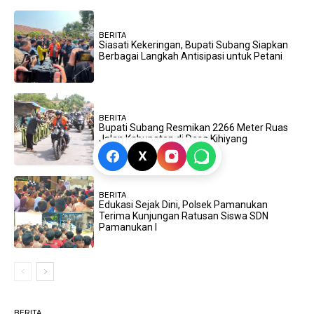
BERITA
Siasati Kekeringan, Bupati Subang Siapkan
Berbagai Langkah Antisipasi untuk Petani
BERITA
Bupati Subang Resmikan 2266 Meter Ruas
Jalan Kabupaten di Desa Kihiyang
X
BERITA
Edukasi Sejak Dini, Polsek Pamanukan
Terima Kunjungan Ratusan Siswa SDN
Pamanukan I
BERITA