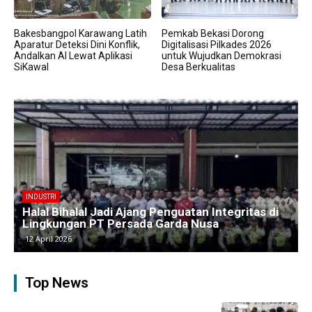
Bakesbangpol Karawang Latih
Pemkab Bekasi Dorong
Aparatur Deteksi Dini Konflik,
Digitalisasi Pilkades 2026
Andalkan AI Lewat Aplikasi
untuk Wujudkan Demokrasi
SiKawal
Desa Berkualitas
BERITA
Kawasan Industri Cikarang Kembali Padat,
Produksi dan Logistik Beroperasi Penuh”
9 April 2026
Top News