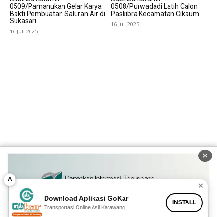
0509/Pamanukan Gelar Karya
0508/Purwadadi Latih Calon
Bakti Pembuatan Saluran Air di
Paskibra Kecamatan Cikaum
Sukasari
16 Juli 2025
16 Juli 2025
✕
^
✕
Download Aplikasi GoKar
INSTALL
Transportasi Online Asli Karawang