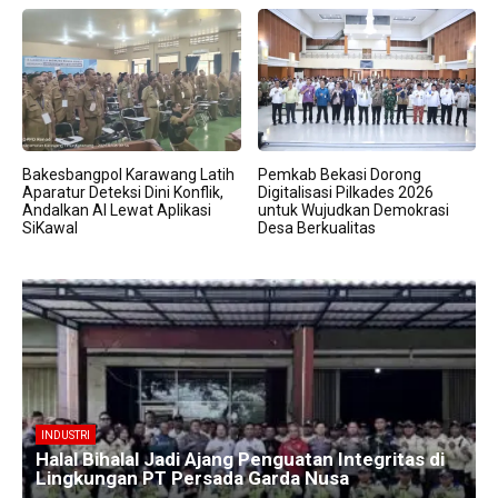
Bakesbangpol Karawang Latih
Pemkab Bekasi Dorong
Aparatur Deteksi Dini Konflik,
Digitalisasi Pilkades 2026
Andalkan AI Lewat Aplikasi
untuk Wujudkan Demokrasi
SiKawal
Desa Berkualitas
BERITA
Kawasan Industri Cikarang Kembali Padat,
Produksi dan Logistik Beroperasi Penuh”