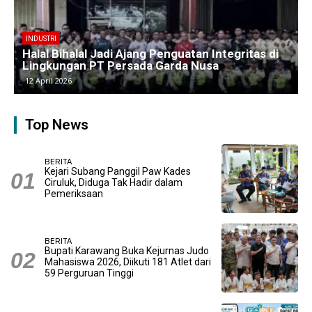
BERITA
Kawasan Industri Cikarang Kembali Padat,
Produksi dan Logistik Beroperasi Penuh”
9 April 2026
Top News
BERITA
Kejari Subang Panggil Paw Kades
Ciruluk, Diduga Tak Hadir dalam
Pemeriksaan
BERITA
Bupati Karawang Buka Kejurnas Judo
Mahasiswa 2026, Diikuti 181 Atlet dari
59 Perguruan Tinggi