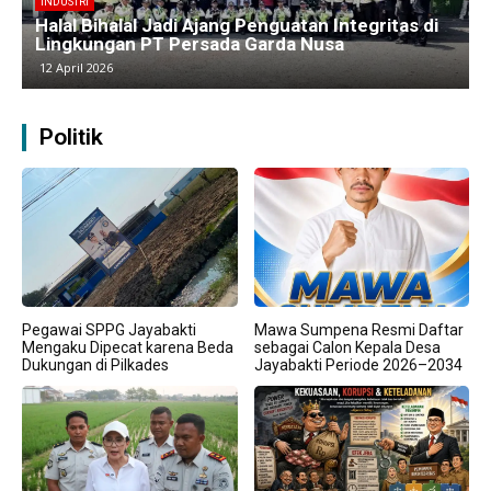
BERITA
Kawasan Industri Cikarang Kembali Padat,
Produksi dan Logistik Beroperasi Penuh”
9 April 2026
Politik
Pegawai SPPG Jayabakti
Mawa Sumpena Resmi Daftar
Mengaku Dipecat karena Beda
sebagai Calon Kepala Desa
Dukungan di Pilkades
Jayabakti Periode 2026–2034