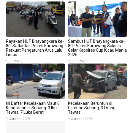
Rayakan HUT Bhayangkara ke-
Sambut HUT Bhayangkara ke-
80, Satlantas Polres Karawang
80, Polres Karawang Sukses
Perkuat Pengaturan Arus Lalu
Gelar Kapolres Cup Kicau Mania
Lintas
2026
1 Juli 2026
28 Juni 2026
Ini Daftar Kecelakaan Maut 6
Kecelakaan Beruntun di
Kendaraan di Subang: 3 Ibu
Cijambe Subang, 3 Orang
Tewas, 7 Luka Berat
Tewas
9 Oktober 2025
9 Oktober 2025