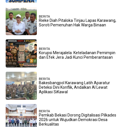
BERITA
Rieke Diah Pitaloka Tinjau Lapas Karawang,
Soroti Pemenuhan Hak Warga Binaan
BERITA
Korupsi Merajalela: Keteladanan Pemimpin
dan Efek Jera Jadi Kunci Pemberantasan
BERITA
Bakesbangpol Karawang Latih Aparatur
Deteksi Dini Konflik, Andalkan AI Lewat
Aplikasi SiKawal
BERITA
Pemkab Bekasi Dorong Digitalisasi Pilkades
2026 untuk Wujudkan Demokrasi Desa
Berkualitas