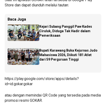
Store dan dapat diunduh melalui tautan:
Baca Juga
Kejari Subang Panggil Paw Kades
Ciruluk, Diduga Tak Hadir dalam
Pemeriksaan
Bupati Karawang Buka Kejurnas Judo
Mahasiswa 2026, Diikuti 181 Atlet
dari 59 Perguruan Tinggi
https://play.google.com/store/apps/details?
id=id.gokar.gokar
atau dengan memindai QR Code yang tersedia pada media
promosi resmi GOKAR.