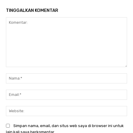
TINGGALKAN KOMENTAR
Komentar:
Na
Ema
Web
Simpan nama, email, dan situs web saya di browser ini untuk
lain kali saya berkomentar.