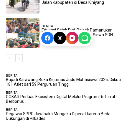
Jalan Kabupaten di Desa Kihiyang
BERITA
Edukasi Sejak Dini, Polsek Pamanukan
Terima Kunjungan Ratusan Siswa SDN
X
Pamanukan I
BERITA
Bupati Karawang Buka Kejurnas Judo Mahasiswa 2026, Diikuti
181 Atlet dari 59 Perguruan Tinggi
BERITA
GOKAR Perluas Ekosistem Digital Melalui Program Referral
Berbonus
BERITA
Pegawai SPPG Jayabakti Mengaku Dipecat karena Beda
Dukungan di Pilkades