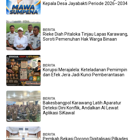
Kepala Desa Jayabakti Periode 2026–2034
BERITA
Rieke Diah Pitaloka Tinjau Lapas Karawang,
Soroti Pemenuhan Hak Warga Binaan
BERITA
Korupsi Merajalela: Keteladanan Pemimpin
dan Efek Jera Jadi Kunci Pemberantasan
BERITA
Bakesbangpol Karawang Latih Aparatur
Deteksi Dini Konflik, Andalkan AI Lewat
Aplikasi SiKawal
BERITA
Pemkab Bekasi Dorong Digitalisasi Pilkades